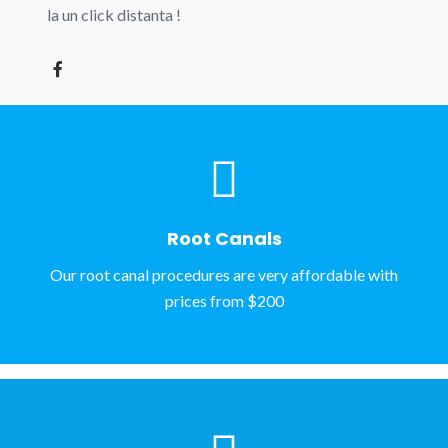
la un click distanta !
Root Canals
Our root canal procedures are very affordable with
prices from $200