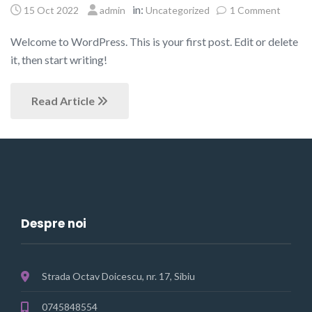
in:
15 Oct 2022
admin
Uncategorized
1 Comment
Welcome to WordPress. This is your first post. Edit or delete
it, then start writing!
Read Article
Despre noi
Strada Octav Doicescu, nr. 17, Sibiu
0745848554